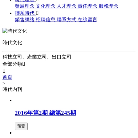
發展理念
文化理念
人才理念
責任理念
服務理念
聯系時代

銷售網絡
招聘信息
聯系方式
在線留言
時代文化
科技立司、產業立司、出口立司
全部分類


首頁
>
時代內刊
2016年第2期 總第245期
預覽