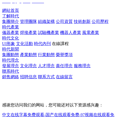
shidaiyiqi@bjtimely.com.cn
網站首頁
了解時代
集團簡介
管理團隊
組織架構
公司資質
技術創新
公司歷程
時代產業
儀器產業
焊接產業
試驗機產業
機器人產業
風電產業
時代文化
UI形象
文化活動
時代內刊
在線課程
時代新聞
集團動態
產業動態
行業動態
榮譽獎項
時代理念
發展理念
文化理念
人才理念
責任理念
服務理念
聯系時代
銷售網絡
招聘信息
聯系方式
在線留言
頁面版權所有：時代集團公司
京ICP備05018282號-1
網站建設：
中
企動力
北京
感谢您访问我们的网站，您可能还对以下资源感兴趣：
中文在线字幕免费观看-国产在线观看免费-97视频在线观看免