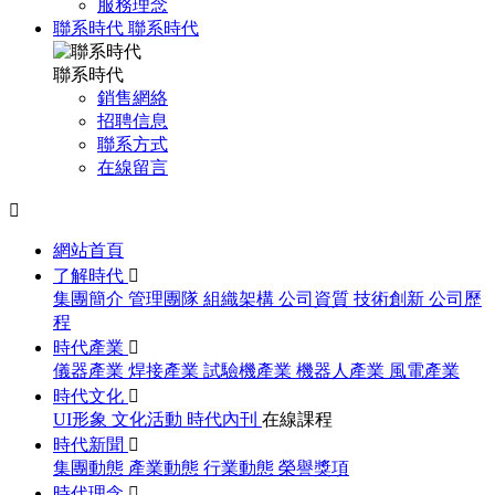
服務理念
聯系時代
聯系時代
聯系時代
銷售網絡
招聘信息
聯系方式
在線留言

網站首頁
了解時代

集團簡介
管理團隊
組織架構
公司資質
技術創新
公司歷
程
時代產業

儀器產業
焊接產業
試驗機產業
機器人產業
風電產業
時代文化

UI形象
文化活動
時代內刊
在線課程
時代新聞

集團動態
產業動態
行業動態
榮譽獎項
時代理念
